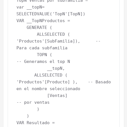
TopN Ventas por subfamilia = 

var __topN= 
SELECTEDVALUE('TopN'[TopN])

VAR __TopNProductos =

    GENERATE (

        ALLSELECTED ( 
'Productos'[SubFamilia]),      -- 
Para cada subfamilia

        TOPN (                                  
-- Generamos el top N

            __topN,                                       

       ALLSELECTED ( 
'Productos'[Producto] ),    -- Basado 
en el nombre seleccionado

            [Ventas]                              
-- por ventas

        )

    )

VAR Resultado =
