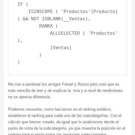
IF (

    ISINSCOPE ( 'Productos'[Producto] 
) && NOT ISBLANK(__Ventas),

        RANKX (

            ALLSELECTED ( 'Productos' 
),

            [Ventas]

        )

Me van a perdonar los amigos Ferrari y Russo pero creo que es
más sencilla de leer y de explicar la mía y a nivel de rendimiento
no se aprecia diferencia:
Podemos necesitar, como hacíamos en el ranking estático,
establecer el ranking para cada una de las subcategorías. Con el
cálculo que hemos creado, da igual que lo analicemos desde el
punto de vista de la subcategoría, ya que muestra la posición en el
ranking total si están todos los productos seleccionados: