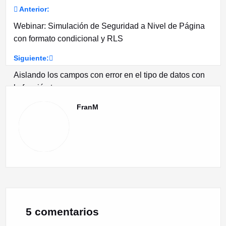
Anterior:
Navegación
Webinar: Simulación de Seguridad a Nivel de Página
de
con formato condicional y RLS
entradas
Siguiente:
Aislando los campos con error en el tipo de datos con
la función try
FranM
5 comentarios