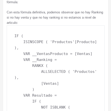
fórmula:
Con esta fórmula definitiva, podemos observar que no hay Ranking
si no hay venta y que no hay ranking si no estamos a nivel de
articulo:
IF (

    ISINSCOPE ( 'Productos'[Producto] 
),

    VAR __VentasProducto = [Ventas]

    VAR __Ranking =

        RANKX (

            ALLSELECTED ( 'Productos' 
),

            [Ventas]

        )

    VAR Resultado =

        IF (

            NOT ISBLANK ( 