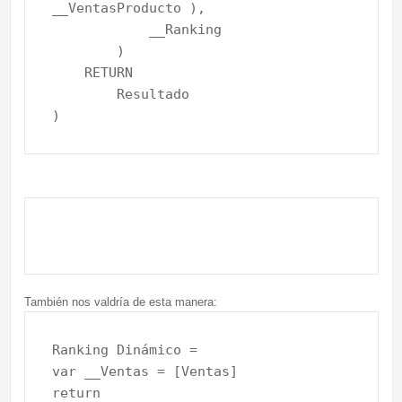
__VentasProducto ),

            __Ranking

        )

    RETURN

        Resultado

También nos valdría de esta manera:
Ranking Dinámico = 

var __Ventas = [Ventas]

return
