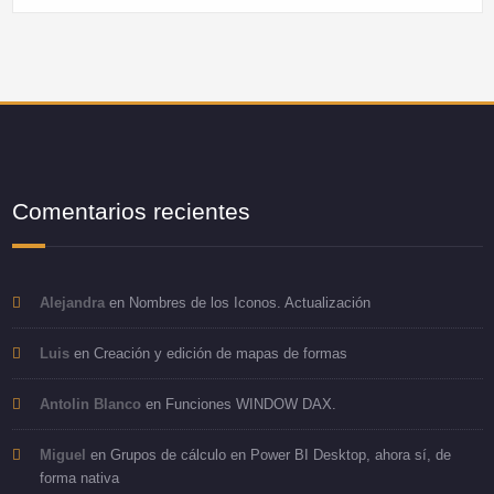
Comentarios recientes
Alejandra
en
Nombres de los Iconos. Actualización
Luis
en
Creación y edición de mapas de formas
Antolin Blanco
en
Funciones WINDOW DAX.
Miguel
en
Grupos de cálculo en Power BI Desktop, ahora sí, de
forma nativa