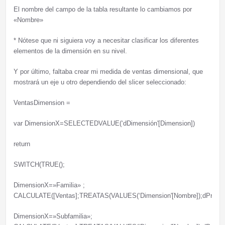
El nombre del campo de la tabla resultante lo cambiamos por
«Nombre»
* Nótese que ni siguiera voy a necesitar clasificar los diferentes
elementos de la dimensión en su nivel.
Y por último, faltaba crear mi medida de ventas dimensional, que
mostrará un eje u otro dependiendo del slicer seleccionado:
VentasDimension =
var DimensionX=SELECTEDVALUE(‘dDimensión'[Dimension])
return
SWITCH(TRUE();
DimensionX=»Familia» ;
CALCULATE([Ventas];TREATAS(VALUES(‘Dimension'[Nombre]);dProducto
DimensionX=»Subfamilia»;