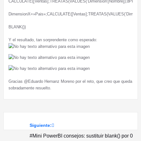
CALCULATE([Ventas];TREATAS(VALUES(‘Dimension'[Nombre]);dProduct
DimensionX=»Pais»;CALCULATE([Ventas];TREATAS(VALUES(‘Dimension'[
BLANK())
Y el resultado, tan sorprendente como esperado:
Gracias @Eduardo Hernanz Moreno por el reto, que creo que queda
sobradamente resuelto.
Siguiente:
Navegación
#Mini PowerBI consejos: sustituir blank() por 0