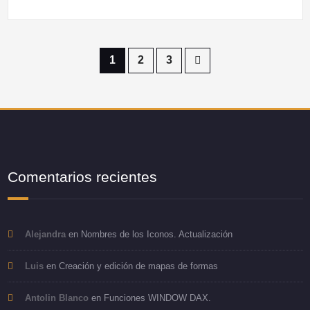
Paginación
1
2
3
de
entradas
Comentarios recientes
Alejandra
en
Nombres de los Iconos. Actualización
Luis
en
Creación y edición de mapas de formas
Antolin Blanco
en
Funciones WINDOW DAX.