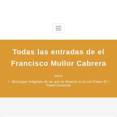
Saltar
al
contenido
Todas las entradas de el
Francisco Mullor Cabrera
Inicio
Descargar imágenes de las que se dispone la url con Power BI +
Power Automate