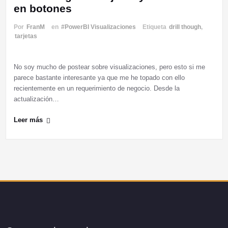
en botones
Por
FranM
en
#PowerBI Visualizaciones
Etiqueta
drill though
,
tarjetas
No soy mucho de postear sobre visualizaciones, pero esto si me
parece bastante interesante ya que me he topado con ello
recientemente en un requerimiento de negocio. Desde la
actualización…
Leer más