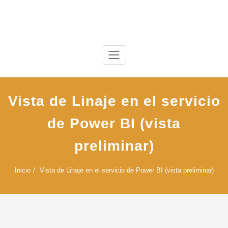
Saltar
al
contenido
Vista de Linaje en el servicio
de Power BI (vista
preliminar)
Inicio
Vista de Linaje en el servicio de Power BI (vista preliminar)