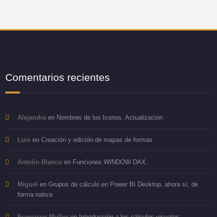
Comentarios recientes
Alejandra
en
Nombres de los Iconos. Actualización
Luis
en
Creación y edición de mapas de formas
Antolin Blanco
en
Funciones WINDOW DAX.
Miguel
en
Grupos de cálculo en Power BI Desktop, ahora sí, de
forma nativa
Francisco Mullor
en
Introducción a los cálculos visuales