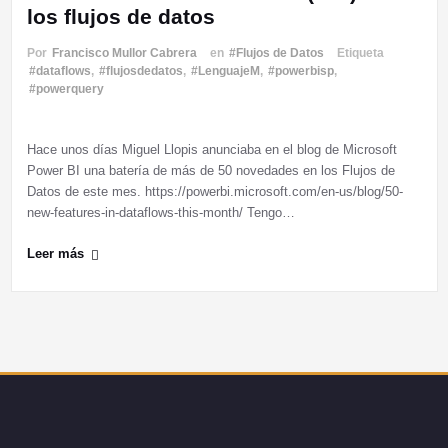
los flujos de datos
Por
Francisco Mullor Cabrera
en
#Flujos de Datos
Etiqueta
#dataflows
,
#flujosdedatos
,
#LenguajeM
,
#powerbisp
,
#powerquery
Hace unos días Miguel Llopis anunciaba en el blog de Microsoft
Power BI una batería de más de 50 novedades en los Flujos de
Datos de este mes. https://powerbi.microsoft.com/en-us/blog/50-
new-features-in-dataflows-this-month/ Tengo…
Leer más