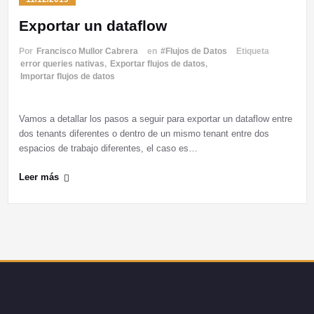
Exportar un dataflow
Por
Francisco Mullor Cabrera
en
#Flujos de Datos
Etiqueta
error queries nativas
,
Exportar flujos de datos
,
Importar flujos de datos
Vamos a detallar los pasos a seguir para exportar un dataflow entre
dos tenants diferentes o dentro de un mismo tenant entre dos
espacios de trabajo diferentes, el caso es…
Leer más