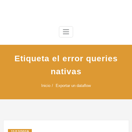
Saltar
al
contenido
Etiqueta el error queries
nativas
Inicio
Exportar un dataflow
11/12/2019